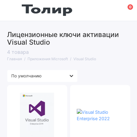
0
Лицензионные ключи активации
Visio
Visual Studio
Project
4 товара
Главная
Приложения Microsoft
Visual Studio
Access
Visual Studio
Outlook
Показать все